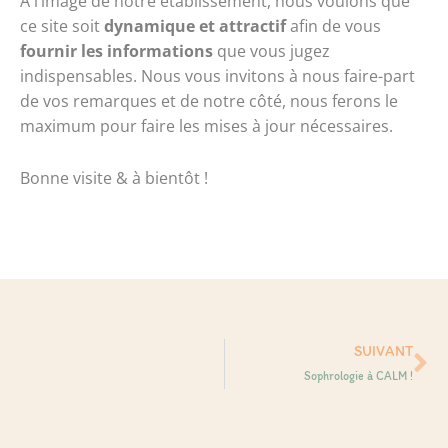
À l’image de notre établissement, nous voulons que
ce site soit
dynamique et attractif
afin de vous
fournir les informations
que vous jugez
indispensables. Nous vous invitons à nous faire-part
de vos remarques et de notre côté, nous ferons le
maximum pour faire les mises à jour nécessaires.
Bonne visite & à bientôt !
Su
SUIVANT
Sophrologie à CALM !