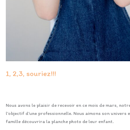
1, 2,3, souriez!!!
FORMATION
/
Laurence Marques
Nous avons le plaisir de recevoir en ce mois de mars, no
l’objectif d’une professionnelle. Nous aimons son univers e
famille découvrira la planche photo de leur enfant.