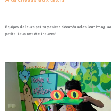
FORMATION
/
Laurence Marques
Equipés de leurs petits paniers décorés selon leur imagina
petits, tous ont été trouvés!
Lire la suite »
Une
matinée
animée