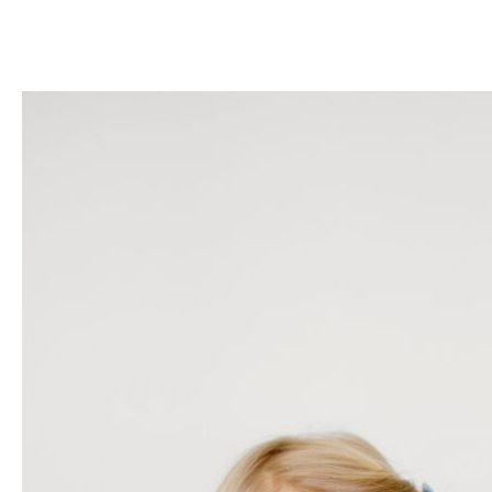
Lire la suite »
1,
2,3,
souriez!!!