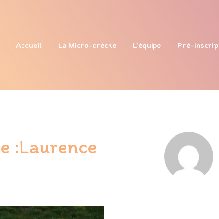
Accueil
La Micro-crèche
L’équipe
Pré-inscrip
ce :Laurence