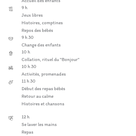
Accueil des enfants
9 h
Jeux libres
Histoires, comptines
Repos des bébés
9 h 30
Change des enfants
10 h
Collation, rituel du "Bonjour"
10 h 30
Activités, promenades
11 h 30
Début des repas bébés
Retour au calme
Histoires et chansons
12 h
Se laver les mains
Repas