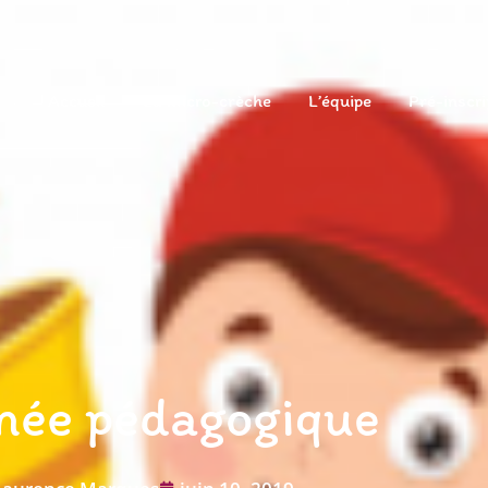
Accueil
La Micro-crèche
L’équipe
Pré-inscri
née pédagogique